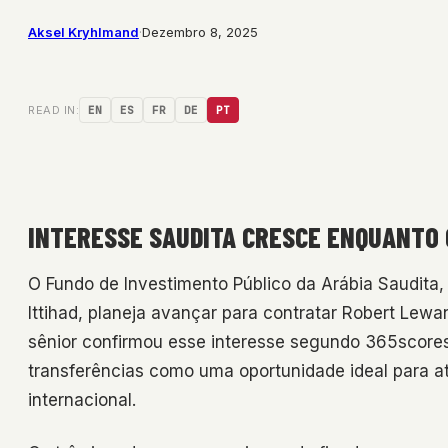
Aksel Kryhlmand
·
Dezembro 8, 2025
READ IN:
EN
ES
FR
DE
PT
INTERESSE SAUDITA CRESCE ENQUANTO 
O Fundo de Investimento Público da Arábia Saudita, q
Ittihad, planeja avançar para contratar Robert Lew
sênior confirmou esse interesse segundo 365score
transferências como uma oportunidade ideal para atr
internacional.