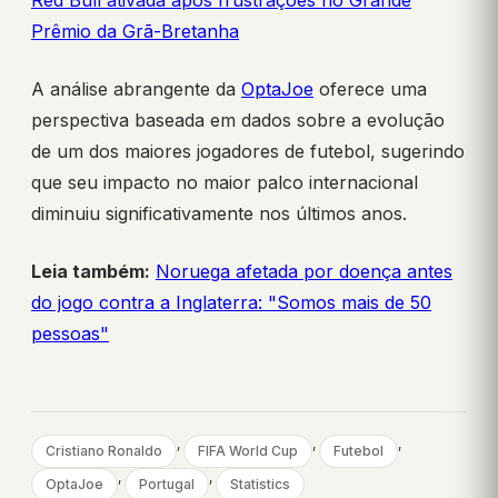
Red Bull ativada após frustrações no Grande
Prêmio da Grã-Bretanha
A análise abrangente da
OptaJoe
oferece uma
perspectiva baseada em dados sobre a evolução
de um dos maiores jogadores de futebol, sugerindo
que seu impacto no maior palco internacional
diminuiu significativamente nos últimos anos.
Leia também:
Noruega afetada por doença antes
do jogo contra a Inglaterra: "Somos mais de 50
pessoas"
, 
, 
, 
Cristiano Ronaldo
FIFA World Cup
Futebol
, 
, 
OptaJoe
Portugal
Statistics