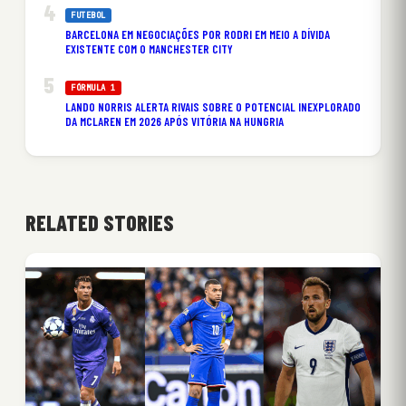
FUTEBOL
BARCELONA EM NEGOCIAÇÕES POR RODRI EM MEIO A DÍVIDA
EXISTENTE COM O MANCHESTER CITY
FÓRMULA 1
LANDO NORRIS ALERTA RIVAIS SOBRE O POTENCIAL INEXPLORADO
DA MCLAREN EM 2026 APÓS VITÓRIA NA HUNGRIA
RELATED STORIES