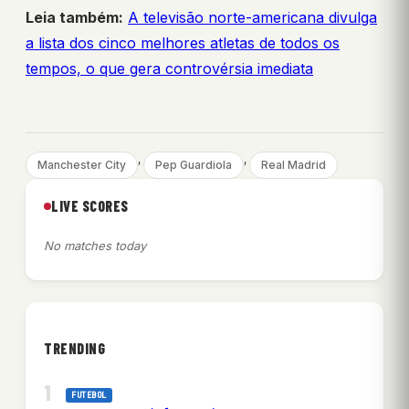
Leia também:
A televisão norte-americana divulga
a lista dos cinco melhores atletas de todos os
tempos, o que gera controvérsia imediata
, 
, 
Manchester City
Pep Guardiola
Real Madrid
LIVE SCORES
No matches today
TRENDING
FUTEBOL