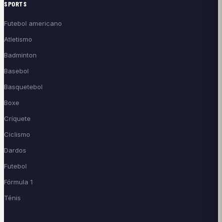
SPORTS
Futebol americano
Atletismo
Badminton
Basebol
Basquetebol
Boxe
Críquete
Ciclismo
Dardos
Futebol
Fórmula 1
Ténis