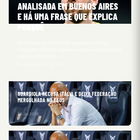
ANALISADA EM BUENOS AIRES
E HÁ UMA FRASE QUE EXPLICA
PORQUÊ
Meses depois de ter sido gravada, uma das
respostas de Messi ganhou um novo significado e
voltou a dominar o…
Emil Martesen
29 Jul 2026
GUARDIOLA RECUSA ITÁLIA E DEIXA FEDERAÇÃO
MERGULHADA NO CAOS
28 Jul 2026