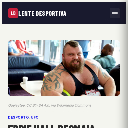
LENTE DESPORTIVA
LD
Quejaytee, CC BY-SA 4.0, via Wikimedia Commons
DESPORTO
, 
UFC