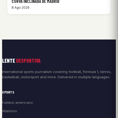
CURVA INCLINADA DE MADRID
8 Ago 2026
LENTE
DESPORTIVA
International sports journalism covering football, Formula 1, tennis,
basketball, motorsport and more. Delivered in multiple languages.
SPORTS
Futebol americano
Atletismo