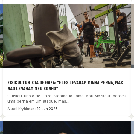
FISICULTURISTA DE GAZA: “ELES LEVARAM MINHA PERNA, MAS
NÃO LEVARAM MEU SONHO”
O fisiculturista de Gaza, Mahmoud Jamal Abu Mazkour, perdeu
uma perna em um ataque, mas…
Aksel Kryhlmand
19 Jun 2026