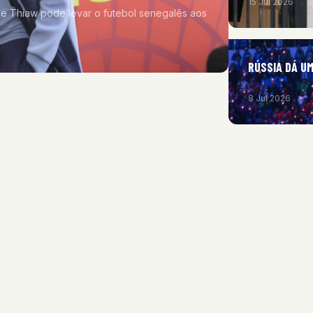
15 Jul 2026
pe Thiaw pode levar o futebol senegalês aos
RÚSSIA DÁ U
8 Jul 2026