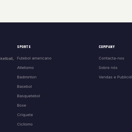
SPORTS
COMPANY
Futebol americano
Contacta-nos
ketball,
Atletismo
Sobre nós
Badminton
Vendas e Publici
Basebol
Basquetebol
Boxe
Críquete
Ciclismo