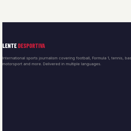
LENTE
DESPORTIVA
International sports journalism covering football, Formula 1, tennis, bas
motorsport and more. Delivered in multiple languages.