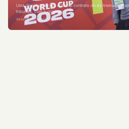
Uma disputa acirrada sobre o contrato do ex-treinador Pa
tribunais, com o governo…
Aksel Kryhlmand
31 Jul 2026