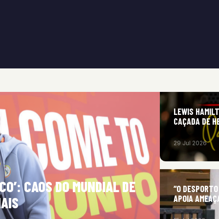
LEWIS HAMIL
CAÇADA DE H
29 Jul 2026
CO’: CAOS DO MUNDIAL DE
“O DESPORTO
APOIA AMEAÇ
AIS