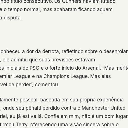
undo título consecutivo. Os Gunners haviam lutado
nte o tempo normal, mas acabaram ficando aquém
a disputa.
conheceu a dor da derrota, refletindo sobre o desenrolar
, ele admitiu que suas previsões estavam
 iniciais do PSG e o forte início do Arsenal. “Mas mérit
Premier League e na Champions League. Mas eles
vel de perder”, comentou.
damente pessoal, baseada em sua própria experiência
 onde seu pênalti perdido contra o Manchester United
riel, eu já estive lá. Confie em mim, não é um bom lugar
 afirmou Terry, oferecendo uma visão sincera sobre o