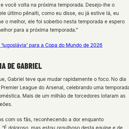
e você volta na próxima temporada. Desejo-lhe o
le último pênalti, como eu disse, eu já estive lá, eu
he o melhor, ele foi soberbo nesta temporada e espero
melhor para a próxima temporada.”
 'Iugoslávia' para a Copa do Mundo de 2026
IA DE GABRIEL
, Gabriel teve que mudar rapidamente o foco. No dia
 da Premier League do Arsenal, celebrando uma temporad
doméstica. Mais de um milhão de torcedores lotaram as
eões.
os com os fãs, reconhecendo a dor enquanto
 “É doloroso, mas estou orgulhoso desta equipe e de