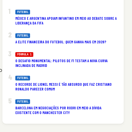
FUTEBOL
MÉXICO E ARGENTINA APOIAM INFANTINO EM MEIO AO DEBATE SOBRE A
LIDERANÇA DA FIFA
FUTEBOL
A ELITE FINANCEIRA DO FUTEBOL: QUEM GANHA MAIS EM 2026?
FÓRMULA 1
O DESAFIO MONUMENTAL: PILOTOS DE F1 TESTAM A NOVA CURVA
INCLINADA DE MADRID
o
FUTEBOL
O RECORDE DE LIONEL MESSI É TÃO ABSURDO QUE FAZ CRISTIANO
RONALDO PARECER COMUM
FUTEBOL
BARCELONA EM NEGOCIAÇÕES POR RODRI EM MEIO A DÍVIDA
EXISTENTE COM O MANCHESTER CITY