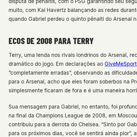
disputa de pênaltis, com o PSG garantindo seu seg
muito, com Kai Havertz balançando as redes dura
quando Gabriel perdeu o quinto pênalti do Arsenal n
ECOS DE 2008 PARA TERRY
Terry, uma lenda nos rivais londrinos do Arsenal, re
dramático do jogo. Em declarações ao
GiveMeSport
“completamente erradas”, observando as dificuldades
para o Arsenal, acho que eles foram soberbos na 
simplesmente ficaram de fora e é uma maneira horrí
Sua mensagem para Gabriel, no entanto, foi profun
na final da Champions League de 2008, em Moscou,
contribuiu para a derrota do Chelsea. “Sinto por Gab
para os próximos dias, você se sentirá ainda pior”,