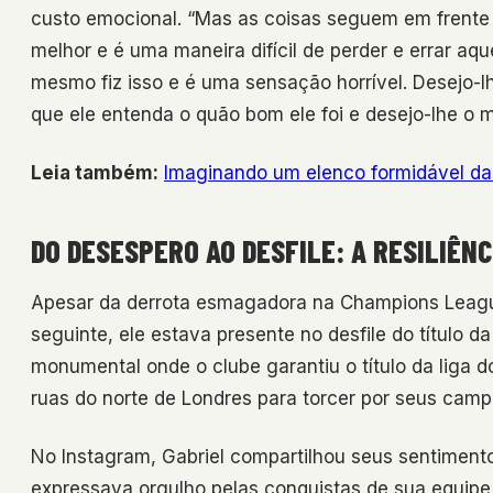
custo emocional. “Mas as coisas seguem em frente 
melhor e é uma maneira difícil de perder e errar aque
mesmo fiz isso e é uma sensação horrível. Desejo-l
que ele entenda o quão bom ele foi e desejo-lhe o 
Leia também:
Imaginando um elenco formidável da
DO DESESPERO AO DESFILE: A RESILIÊNC
Apesar da derrota esmagadora na Champions League
seguinte, ele estava presente no desfile do título
monumental onde o clube garantiu o título da liga 
ruas do norte de Londres para torcer por seus camp
No Instagram, Gabriel compartilhou seus sentiment
expressava orgulho pelas conquistas de sua equipe.