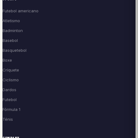
Futebol americano
Atletismo
Badminton
Basebol
Basquetebol
Boxe
Críquete
Ciclismo
Dardos
Futebol
Fórmula 1
Ténis
COMPANY