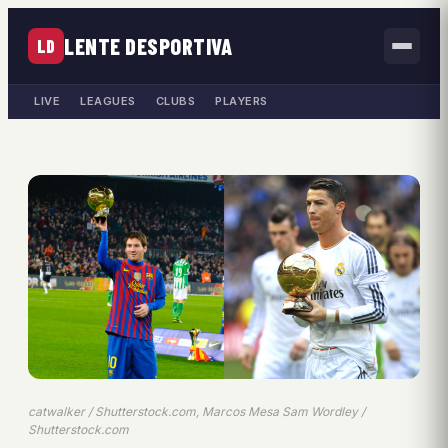
LENTE DESPORTIVA
LD
LIVE
LEAGUES
CLUBS
PLAYERS
catwalker / Shutterstock.com, Marcos Mesa Sam Wordley /
Shutterstock.com