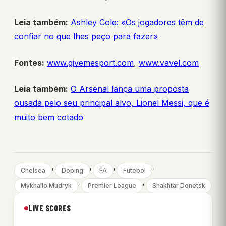
Leia também:
Ashley Cole: «Os jogadores têm de
confiar no que lhes peço para fazer»
Fontes:
www.givemesport.com
,
www.vavel.com
Leia também:
O Arsenal lança uma proposta
ousada pelo seu principal alvo, Lionel Messi, que é
muito bem cotado
, 
, 
, 
, 
Chelsea
Doping
FA
Futebol
, 
, 
Mykhailo Mudryk
Premier League
Shakhtar Donetsk
LIVE SCORES