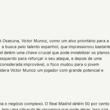
A Osasuna, Victor Munoz, como um alvo prioritário para a
, a busca pelo talento espanhol, que impressionou bastant
rid detém uma chave crucial que pode inviabilizar os planos
squerdo para reforçar o seu ataque, e depois de uma
o considerada improvável, o foco mudou para o jovem
idera Victor Munoz um jogador com grande potencial e
na o negócio complexo. O Real Madrid detém 50 por cento
, tem uma cláusula de recompra que pode ativar. Isso cria