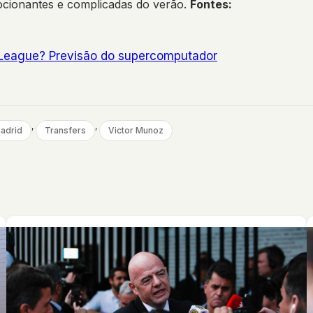
ocionantes e complicadas do verão.
Fontes:
r League? Previsão do supercomputador
, 
, 
adrid
Transfers
Victor Munoz