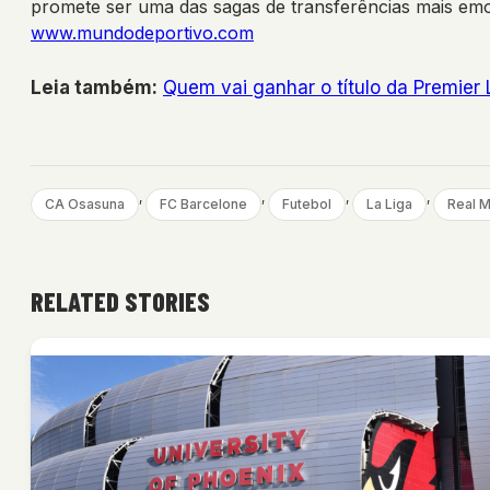
promete ser uma das sagas de transferências mais em
www.mundodeportivo.com
Leia também:
Quem vai ganhar o título da Premie
, 
, 
, 
, 
CA Osasuna
FC Barcelone
Futebol
La Liga
Real M
RELATED STORIES