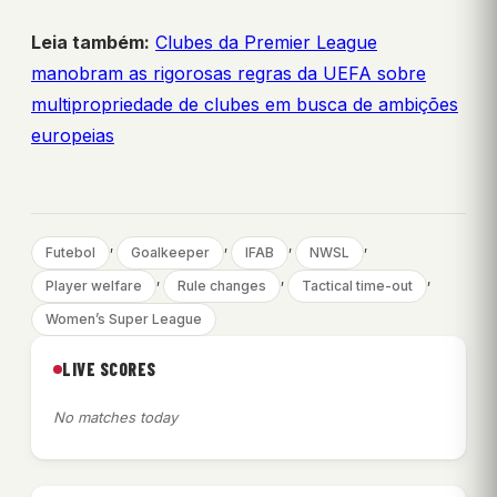
Leia também:
Clubes da Premier League
manobram as rigorosas regras da UEFA sobre
multipropriedade de clubes em busca de ambições
europeias
, 
, 
, 
, 
Futebol
Goalkeeper
IFAB
NWSL
, 
, 
, 
Player welfare
Rule changes
Tactical time-out
Women’s Super League
LIVE SCORES
No matches today