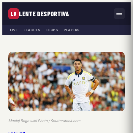
LENTE DESPORTIVA
LD
LIVE
LEAGUES
CLUBS
PLAYERS
Maciej Rogowski Photo / Shutterstock.com