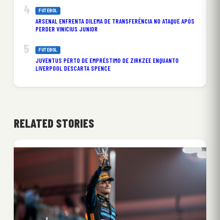
FUTEBOL
ARSENAL ENFRENTA DILEMA DE TRANSFERÊNCIA NO ATAQUE APÓS
PERDER VINICIUS JUNIOR
FUTEBOL
JUVENTUS PERTO DE EMPRÉSTIMO DE ZIRKZEE ENQUANTO
LIVERPOOL DESCARTA SPENCE
RELATED STORIES