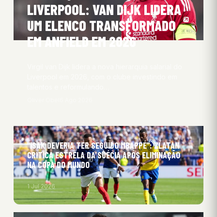
LIVERPOOL: VAN DIJK LIDERA
UM ELENCO TRANSFORMADO
EM ANFIELD EM 2026
Virgil van Dijk lidera a nova hierarquia salarial do
Liverpool em 2026, com o clube investindo em
talentos e reformulando…
Oliver Obel
6 Ago 2026
“ISAK DEVERIA TER SEGUIDO MBAPPÉ”: ZLATAN
CRITICA ESTRELA DA SUÉCIA APÓS ELIMINAÇÃO
NA COPA DO MUNDO
1 Jul 2026