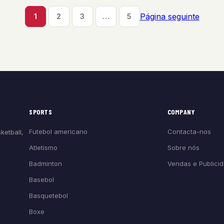
Página seguinte
1
2
3
…
5
SPORTS
COMPANY
Futebol americano
Contacta-nos
ketball,
Atletismo
Sobre nós
Badminton
Vendas e Publici
Basebol
Basquetebol
Boxe