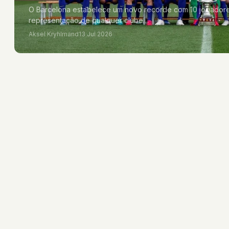
O Barcelona estabelece um novo recorde com 10 jogadores
representação de qualquer clube…
Aksel Kryhlmand
13 Jul 2026