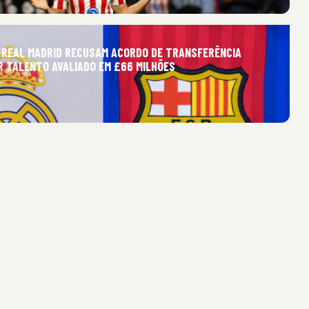
 REAL MADRID RECUSAM ACORDO DE TRANSFERÊNCIA
R TALENTO AVALIADO EM £66 MILHÕES