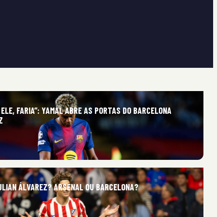
 ELE, FARIA”: YAMAL ABRE AS PORTAS DO BARCELONA
Z
ULIAN ÁLVAREZ? ARSENAL OU BARCELONA?