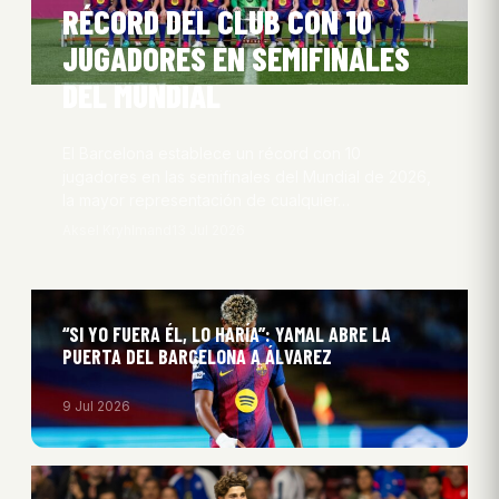
RÉCORD DEL CLUB CON 10
JUGADORES EN SEMIFINALES
DEL MUNDIAL
El Barcelona establece un récord con 10
jugadores en las semifinales del Mundial de 2026,
la mayor representación de cualquier…
Aksel Kryhlmand
13 Jul 2026
“SI YO FUERA ÉL, LO HARÍA”: YAMAL ABRE LA
PUERTA DEL BARCELONA A ÁLVAREZ
9 Jul 2026