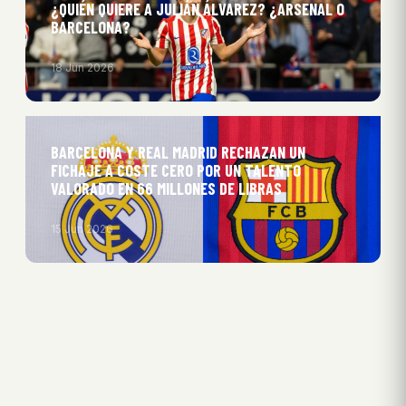
¿QUIÉN QUIERE A JULIÁN ÁLVAREZ? ¿ARSENAL O
BARCELONA?
18 Jun 2026
BARCELONA Y REAL MADRID RECHAZAN UN
FICHAJE A COSTE CERO POR UN TALENTO
VALORADO EN 66 MILLONES DE LIBRAS
15 Jun 2026