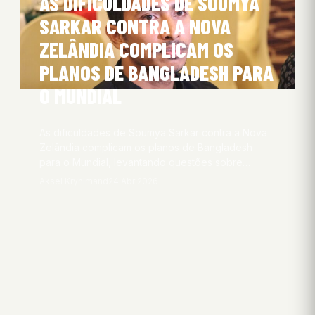
AS DIFICULDADES DE SOUMYA
SARKAR CONTRA A NOVA
ZELÂNDIA COMPLICAM OS
PLANOS DE BANGLADESH PARA
O MUNDIAL
As dificuldades de Soumya Sarkar contra a Nova
Zelândia complicam os planos de Bangladesh
para o Mundial, levantando questões sobre…
Aksel Kryhlmand
24 Abr 2026