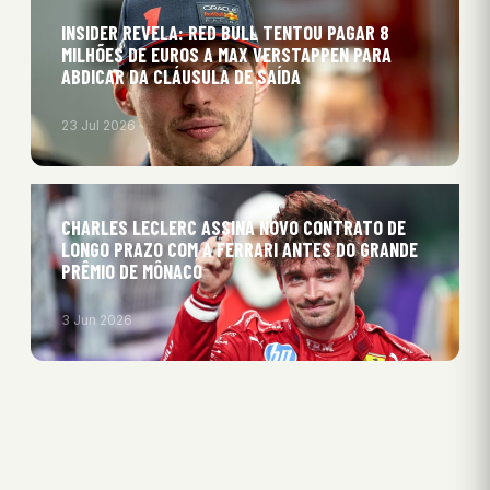
INSIDER REVELA: RED BULL TENTOU PAGAR 8
MILHÕES DE EUROS A MAX VERSTAPPEN PARA
ABDICAR DA CLÁUSULA DE SAÍDA
23 Jul 2026
CHARLES LECLERC ASSINA NOVO CONTRATO DE
LONGO PRAZO COM A FERRARI ANTES DO GRANDE
PRÊMIO DE MÔNACO
3 Jun 2026