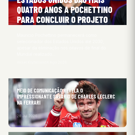
QUATRO ANOS A POCHETTINO
PARA CONCLUIR O PROJETO
Mauricio Pochettino permanecerá como
selecionador dos Estados Unidos até 2030,
apesar da eliminação nos oitavos de final do
Mundial realizado…
Aksel Kryhlmand
4 Ago 2026
MEIO DE COMUNICAÇÃO REVELA O
IMPRESSIONANTE SALÁRIO DE CHARLES LECLERC
NA FERRARI
28 Jul 2026