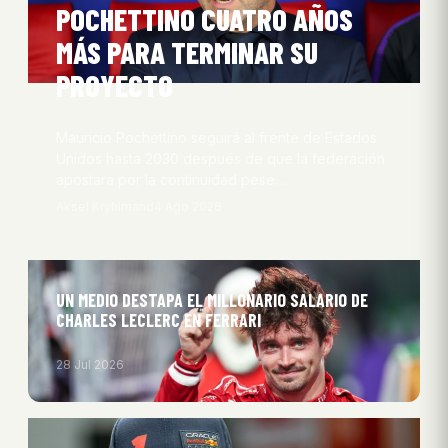
POCHETTINO CUATRO AÑOS
MÁS PARA TERMINAR SU
PROYECTO
Mauricio Pochettino seguirá al frente de Estados
Unidos hasta 2030 después de que la federación
apostara por la continuidad pese…
Aksel Kryhlmand
4 Ago 2026
UN MEDIO DESTAPA EL MILLONARIO SALARIO DE
CHARLES LECLERC EN FERRARI
28 Jul 2026