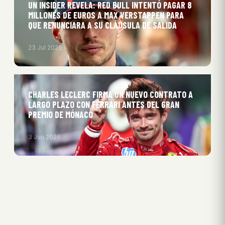
UN INSIDER REVELA: RED BULL INTENTÓ PAGAR 8
MILLONES DE EUROS A MAX VERSTAPPEN PARA
QUE RENUNCIARA A SU CLÁUSULA DE SALIDA
23 Jul 2026
CHARLES LECLERC FIRMA UN NUEVO CONTRATO A
LARGO PLAZO CON FERRARI ANTES DEL GRAN
PREMIO DE MÓNACO
3 Jun 2026