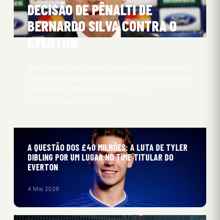
DECISÃO DE PÊNALTI DE
BERNARDO SILVA CONTRA O
EVERTON
David Moyes expressou frustração e descrença
após uma decisão de pênalti controversa no jogo
do Everton contra o Manchester City.
Aksel Kryhlmand
5 Mai 2026
A QUESTÃO DOS £40 MILHÕES: A LUTA DE TYLER
DIBLING POR UM LUGAR NO TIME TITULAR DO
EVERTON
4 Mai 2026