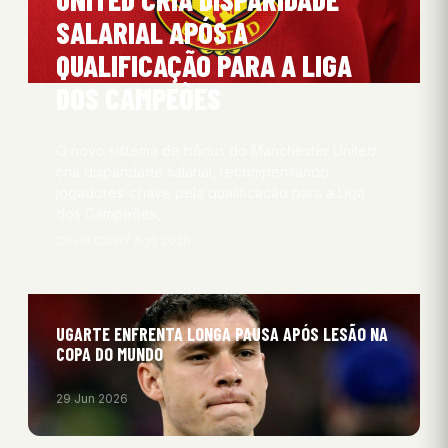
SALARIAL APÓS A
QUALIFICAÇÃO PARA A LIGA
DOS CAMPEÕES
O novo sistema de bônus do Manchester United
cria disparidade salarial, recompensando
jogadores-chave pela qualificação para a Liga
dos Campeões,…
Oliver Obel
7 Ago 2026
UGARTE ENFRENTA LONGA PAUSA APÓS LESÃO NA
COPA DO MUNDO
29 Jun 2026