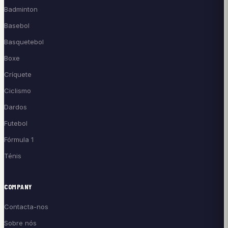
Badminton
Basebol
Basquetebol
Boxe
Críquete
Ciclismo
Dardos
Futebol
Fórmula 1
Ténis
COMPANY
Contacta-nos
Sobre nós