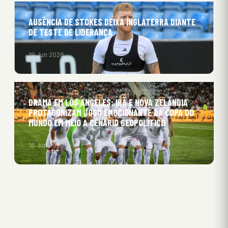
AUSÊNCIA DE STOKES DEIXA INGLATERRA DIANTE
DE TESTE DE LIDERANÇA
19 Jun 2026
DRAMA EM LOS ANGELES: IRÃ E NOVA ZELÂNDIA
PROTAGONIZAM JOGO EMOCIONANTE DA COPA DO
MUNDO EM MEIO A CENÁRIO GEOPOLÍTICO
16 Jun 2026