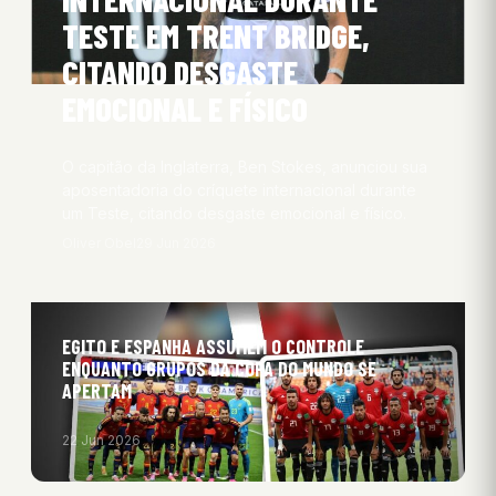
TESTE EM TRENT BRIDGE,
CITANDO DESGASTE
EMOCIONAL E FÍSICO
O capitão da Inglaterra, Ben Stokes, anunciou sua
aposentadoria do críquete internacional durante
um Teste, citando desgaste emocional e físico.
Oliver Obel
29 Jun 2026
EGITO E ESPANHA ASSUMEM O CONTROLE
ENQUANTO GRUPOS DA COPA DO MUNDO SE
APERTAM
22 Jun 2026