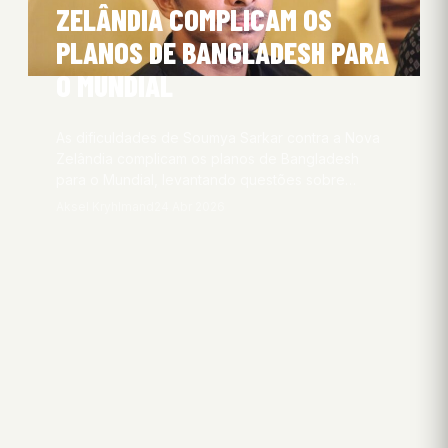
ZELÂNDIA COMPLICAM OS
PLANOS DE BANGLADESH PARA
O MUNDIAL
As dificuldades de Soumya Sarkar contra a Nova
Zelândia complicam os planos de Bangladesh
para o Mundial, levantando questões sobre…
Aksel Kryhlmand
24 Abr 2026