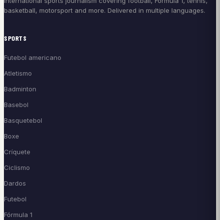
International sports journalism covering football, Formula 1, tennis,
basketball, motorsport and more. Delivered in multiple languages.
SPORTS
Futebol americano
Atletismo
Badminton
Basebol
Basquetebol
Boxe
Críquete
Ciclismo
Dardos
Futebol
Fórmula 1