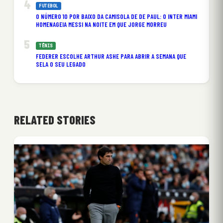
FUTEBOL
O NÚMERO 10 POR BAIXO DA CAMISOLA DE DE PAUL: O INTER MIAMI
HOMENAGEIA MESSI NA NOITE EM QUE JORGE MORREU
TÊNIS
FEDERER ESCOLHE ARTHUR ASHE PARA ABRIR A SEMANA QUE
SELA O SEU LEGADO
RELATED STORIES