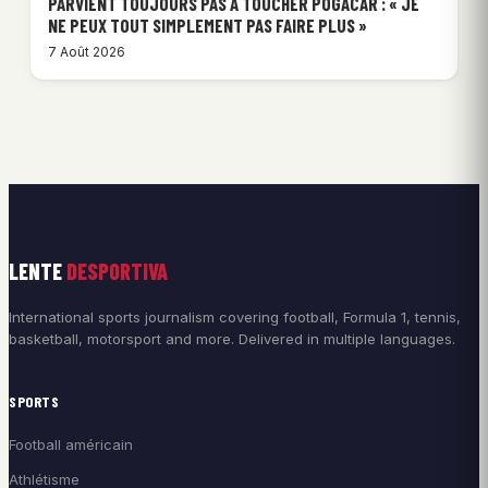
PARVIENT TOUJOURS PAS À TOUCHER POGACAR : « JE
NE PEUX TOUT SIMPLEMENT PAS FAIRE PLUS »
7 Août 2026
LENTE
DESPORTIVA
International sports journalism covering football, Formula 1, tennis,
basketball, motorsport and more. Delivered in multiple languages.
SPORTS
Football américain
Athlétisme