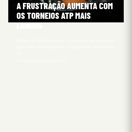
A FRUSTRAÇÃO AUMENTA COM
OS TORNEIOS ATP MAIS
LONGOS
Embora a ATP insista que a mudança faz parte de
uma visão a longo prazo, os jogadores no Masters
de…
Aksel Kryhlmand
30 out 2025