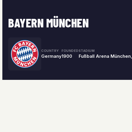
BAYERN MÜNCHEN
COUNTRY
FOUNDED
STADIUM
Germany
1900
Fußball Arena München