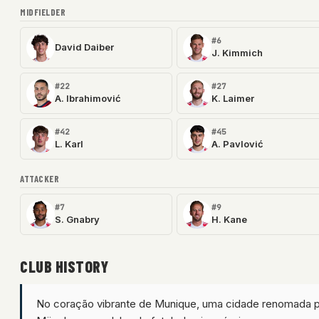
MIDFIELDER
#6
David Daiber
J. Kimmich
#22
#27
A. Ibrahimović
K. Laimer
#42
#45
L. Karl
A. Pavlović
ATTACKER
#7
#9
S. Gnabry
H. Kane
CLUB HISTORY
No coração vibrante de Munique, uma cidade renomada po