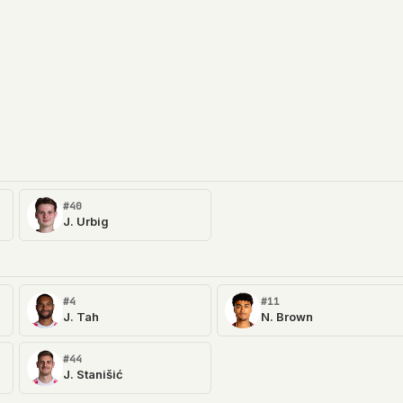
#40
J. Urbig
#4
#11
J. Tah
N. Brown
#44
J. Stanišić