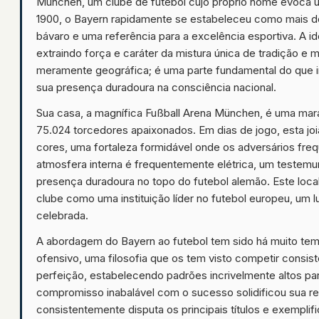
München, um clube de futebol cujo próprio nome evoca
1900, o Bayern rapidamente se estabeleceu como mais d
bávaro e uma referência para a excelência esportiva. A i
extraindo força e caráter da mistura única de tradição 
meramente geográfica; é uma parte fundamental do que im
sua presença duradoura na consciência nacional.
Sua casa, a magnífica Fußball Arena München, é uma mar
75.024 torcedores apaixonados. Em dias de jogo, esta joi
cores, uma fortaleza formidável onde os adversários fr
atmosfera interna é frequentemente elétrica, um testem
presença duradoura no topo do futebol alemão. Este local
clube como uma instituição líder no futebol europeu, um l
celebrada.
A abordagem do Bayern ao futebol tem sido há muito tempo
ofensivo, uma filosofia que os tem visto competir consis
perfeição, estabelecendo padrões incrivelmente altos p
compromisso inabalável com o sucesso solidificou sua r
consistentemente disputa os principais títulos e exemplif