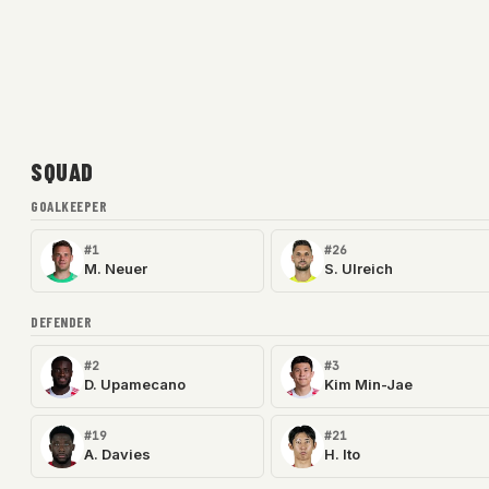
SQUAD
GOALKEEPER
#1
#26
M. Neuer
S. Ulreich
DEFENDER
#2
#3
D. Upamecano
Kim Min-Jae
#19
#21
A. Davies
H. Ito