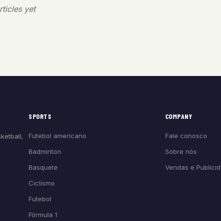
ticles yet
SPORTS
COMPANY
Futebol americano
Fale conosco
ketball,
Badminton
Sobre nós
Basquete
Vendas e Publici
Ciclismo
Futebol
Fórmula 1