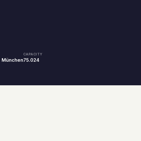
CAPACITY
, München
75.024