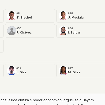
#8
#10
T. Bischof
J. Musiala
#30
#34
F. Chávez
I. Saibari
#14
#17
L. Díaz
M. Olise
r sua rica cultura e poder econômico, ergue-se o Bayern