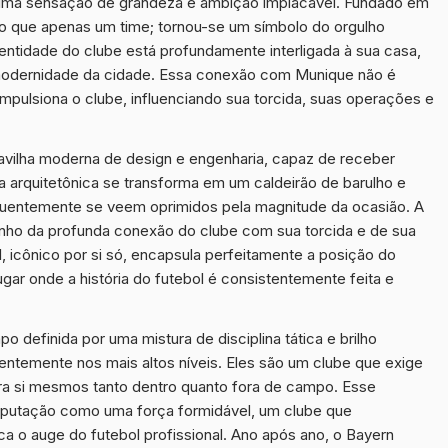
 uma sensação de grandeza e ambição implacável. Fundado em
o que apenas um time; tornou-se um símbolo do orgulho
dentidade do clube está profundamente interligada à sua casa,
e modernidade da cidade. Essa conexão com Munique não é
pulsiona o clube, influenciando sua torcida, suas operações e
avilha moderna de design e engenharia, capaz de receber
a arquitetônica se transforma em um caldeirão de barulho e
equentemente se veem oprimidos pela magnitude da ocasião. A
unho da profunda conexão do clube com sua torcida e de sua
, icônico por si só, encapsula perfeitamente a posição do
ugar onde a história do futebol é consistentemente feita e
 definida por uma mistura de disciplina tática e brilho
tentemente nos mais altos níveis. Eles são um clube que exige
ara si mesmos tanto dentro quanto fora de campo. Esse
eputação como uma força formidável, um clube que
ica o auge do futebol profissional. Ano após ano, o Bayern