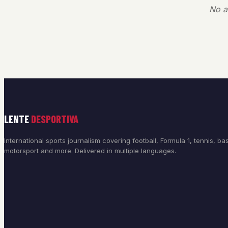
No ar
LENTE
DESPORTIVA
International sports journalism covering football, Formula 1, tennis, bas
motorsport and more. Delivered in multiple languages.