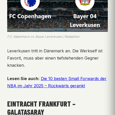
F.C. København vs. Bayer Leverkusen / Redaktion
Leverkusen tritt in Dänemark an. Die Werkself ist
Favorit, muss aber einen tiefstehenden Gegner
knacken.
Lesen Sie auch:
Die 10 besten Small Forwards der
NBA im Jahr 2025 – Rückwärts gerankt
EINTRACHT FRANKFURT –
GALATASARAY