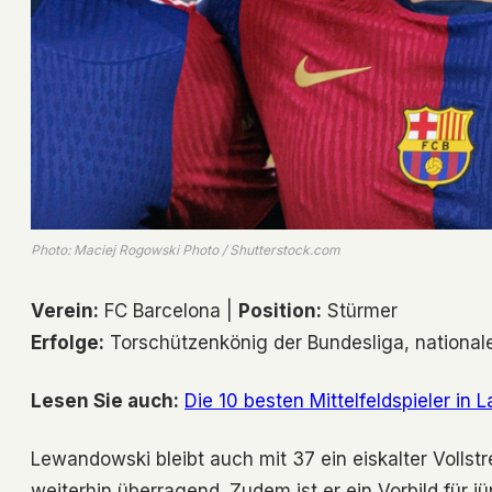
Photo: Maciej Rogowski Photo / Shutterstock.com
Verein:
FC Barcelona |
Position:
Stürmer
Erfolge:
Torschützenkönig der Bundesliga, nationale
Lesen Sie auch:
Die 10 besten Mittelfeldspieler in 
Lewandowski bleibt auch mit 37 ein eiskalter Vollstr
weiterhin überragend. Zudem ist er ein Vorbild für jü