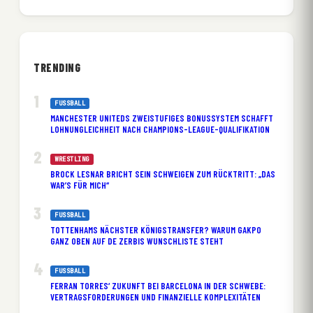
TRENDING
FUSSBALL
MANCHESTER UNITEDS ZWEISTUFIGES BONUSSYSTEM SCHAFFT
LOHNUNGLEICHHEIT NACH CHAMPIONS-LEAGUE-QUALIFIKATION
WRESTLING
BROCK LESNAR BRICHT SEIN SCHWEIGEN ZUM RÜCKTRITT: „DAS
WAR’S FÜR MICH“
FUSSBALL
TOTTENHAMS NÄCHSTER KÖNIGSTRANSFER? WARUM GAKPO
GANZ OBEN AUF DE ZERBIS WUNSCHLISTE STEHT
FUSSBALL
FERRAN TORRES‘ ZUKUNFT BEI BARCELONA IN DER SCHWEBE:
VERTRAGSFORDERUNGEN UND FINANZIELLE KOMPLEXITÄTEN