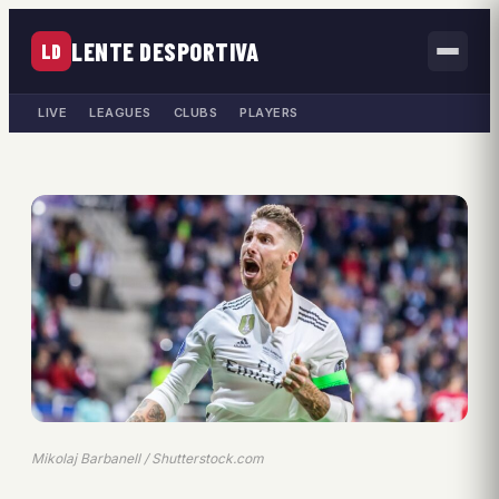
LENTE DESPORTIVA
LD
LIVE
LEAGUES
CLUBS
PLAYERS
Mikolaj Barbanell / Shutterstock.com