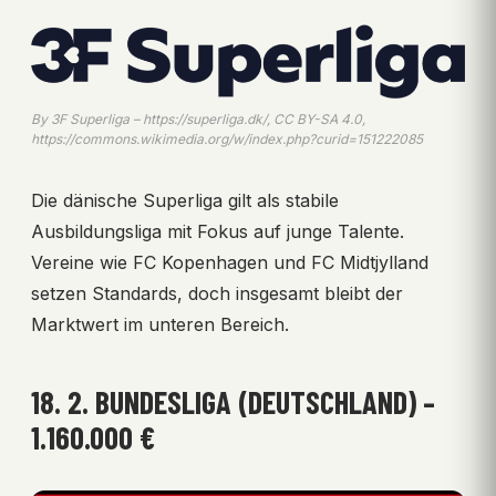
By 3F Superliga – https://superliga.dk/, CC BY-SA 4.0,
https://commons.wikimedia.org/w/index.php?curid=151222085
Die dänische Superliga gilt als stabile
Ausbildungsliga mit Fokus auf junge Talente.
Vereine wie FC Kopenhagen und FC Midtjylland
setzen Standards, doch insgesamt bleibt der
Marktwert im unteren Bereich.
18. 2. BUNDESLIGA (DEUTSCHLAND) –
1.160.000 €