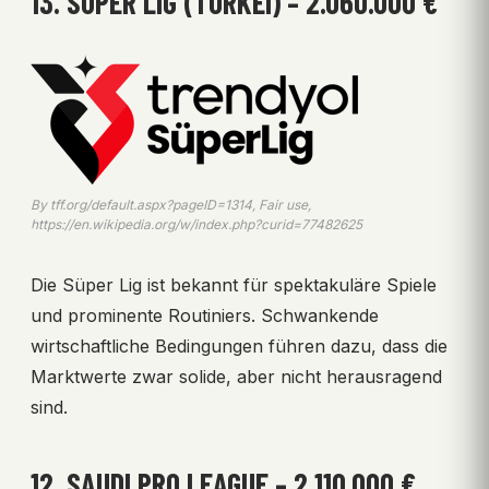
13. SÜPER LIG (TÜRKEI) – 2.060.000 €
By tff.org/default.aspx?pageID=1314, Fair use,
https://en.wikipedia.org/w/index.php?curid=77482625
Die Süper Lig ist bekannt für spektakuläre Spiele
und prominente Routiniers. Schwankende
wirtschaftliche Bedingungen führen dazu, dass die
Marktwerte zwar solide, aber nicht herausragend
sind.
12. SAUDI PRO LEAGUE – 2.110.000 €