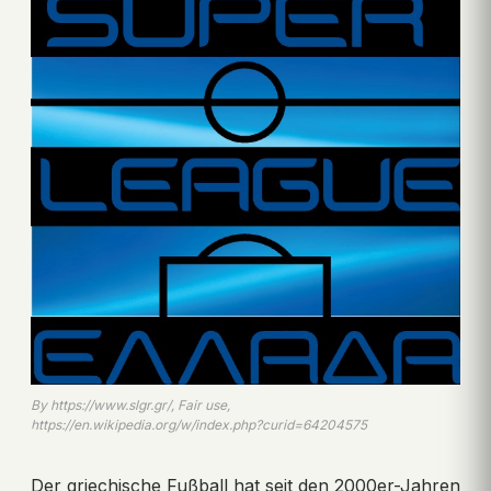
By https://www.slgr.gr/, Fair use,
https://en.wikipedia.org/w/index.php?curid=64204575
Der griechische Fußball hat seit den 2000er-Jahren