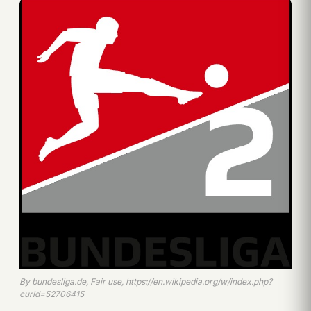
By bundesliga.de, Fair use, https://en.wikipedia.org/w/index.php?
curid=52706415