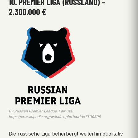
10. PREMIER LIGA (RUSSLAND) –
2.300.000 €
By Russian Premier League, Fair use,
https://en.wikipedia.org/w/index.php?curid=71119509
Die russische Liga beherbergt weiterhin qualitativ