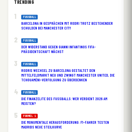
TRENDING
FUSSBALL
BARCELONA IN GESPRÄCHEN MIT RODRI TROTZ BESTEHENDER
SCHULDEN BEI MANCHESTER CITY
FUSSBALL
DER WIDERSTAND GEGEN GIANNI INFANTINOS FIFA-
PRÄSIDENTSCHAFT WÄCHST
FUSSBALL
RODRIS WECHSEL ZU BARCELONA GESTALTET DEN
MITTELFELDMARKT NEU UND ZWINGT MANCHESTER UNITED, DIE
TCHOUAMÉNI-VERFOLGUNG ZU ÜBERDENKEN
FUSSBALL
DIE FINANZELITE DES FUSSBALLS: WER VERDIENT 2026 AM M
EISTEN?
FORMEL 1
DIE MONUMENTALE HERAUSFORDERUNG: F1-FAHRER TESTEN
MADRIDS NEUE STEILKURVE