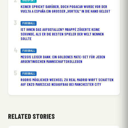
RADSPORT
KEINER SPRICHT DARÜBER, DOCH POGACAR WURDE VOR DER
VUELTA A ESPAÑA EIN GROSSER „VORTEIL“ IN DIE HAND GELEGT
FUSSBALL
IST IHNEN DAS AUFGEFALLEN? MBAPPÉ ZÖGERTE KEINE
SEKUNDE, ALS ER DIE BESTEN SPIELER DER WELT NENNEN
SOLLTE
FUSSBALL
MESSIS LEISER DANK: EIN GOLDENES MATE-SET FÜR JEDEN
ARGENTINISCHEN MANNSCHAFTSKOLLEGEN
FUSSBALL
RODRIS MÖGLICHER WECHSEL ZU REAL MADRID WIRFT SCHATTEN
AUF ENZO MARESCAS NEUAUFBAU BEI MANCHESTER CITY
RELATED STORIES