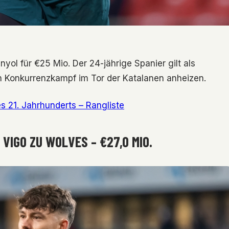
yol für €25 Mio. Der 24-jährige Spanier gilt als
en Konkurrenzkampf im Tor der Katalanen anheizen.
s 21. Jahrhunderts – Rangliste
VIGO ZU WOLVES – €27,0 MIO.