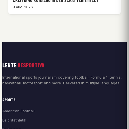
CRISTIANO RONALDO IN DEN SCHATTEN STELLT
8 Aug. 2026
LENTE
DESPORTIVA
International sports journalism covering football, Formula 1, tennis,
basketball, motorsport and more. Delivered in multiple languages.
SPORTS
American Football
Leichtathletik