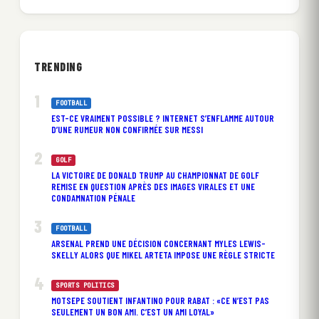
TRENDING
FOOTBALL
EST-CE VRAIMENT POSSIBLE ? INTERNET S’ENFLAMME AUTOUR
D’UNE RUMEUR NON CONFIRMÉE SUR MESSI
GOLF
LA VICTOIRE DE DONALD TRUMP AU CHAMPIONNAT DE GOLF
REMISE EN QUESTION APRÈS DES IMAGES VIRALES ET UNE
CONDAMNATION PÉNALE
FOOTBALL
ARSENAL PREND UNE DÉCISION CONCERNANT MYLES LEWIS-
SKELLY ALORS QUE MIKEL ARTETA IMPOSE UNE RÈGLE STRICTE
SPORTS POLITICS
MOTSEPE SOUTIENT INFANTINO POUR RABAT : «CE N’EST PAS
SEULEMENT UN BON AMI. C’EST UN AMI LOYAL»