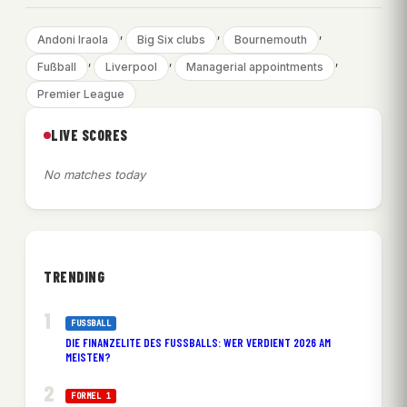
, 
, 
, 
Andoni Iraola
Big Six clubs
Bournemouth
, 
, 
, 
Fußball
Liverpool
Managerial appointments
Premier League
LIVE SCORES
No matches today
TRENDING
FUSSBALL
DIE FINANZELITE DES FUSSBALLS: WER VERDIENT 2026 AM M
EISTEN?
FORMEL 1