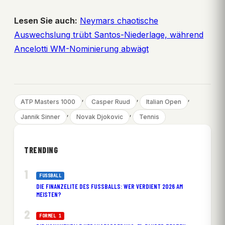
Lesen Sie auch:
Neymars chaotische
Auswechslung trübt Santos-Niederlage, während
Ancelotti WM-Nominierung abwägt
, 
, 
, 
ATP Masters 1000
Casper Ruud
Italian Open
, 
, 
Jannik Sinner
Novak Djokovic
Tennis
TRENDING
FUSSBALL
DIE FINANZELITE DES FUSSBALLS: WER VERDIENT 2026 AM M
EISTEN?
FORMEL 1