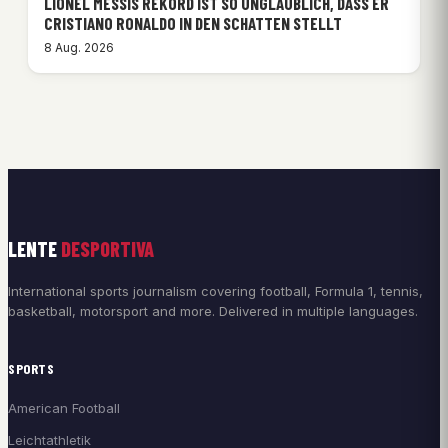
LIONEL MESSIS REKORD IST SO UNGLAUBLICH, DASS ER
CRISTIANO RONALDO IN DEN SCHATTEN STELLT
8 Aug. 2026
LENTE
DESPORTIVA
International sports journalism covering football, Formula 1, tennis,
basketball, motorsport and more. Delivered in multiple languages.
SPORTS
American Football
Leichtathletik