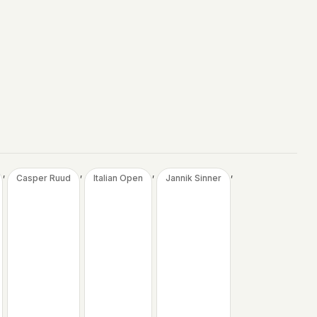
, 
, 
, 
, 
Casper Ruud
Italian Open
Jannik Sinner