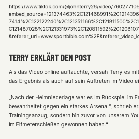
https://www.tiktok.com/@johnterry26/video/76027710
embed_source=121374463%2C121468991%2C121439
7414%2C122122240%2C121351166%2C121811500%2C
C121487028%2C121331973%2C120811592%2C1208107
&referer_url=www.sportbible.com%2F&referer_video
TERRY ERKLÄRT DEN POST
Als das Video online auftauchte, versah Terry es mit 
das Ergebnis als auch auf sein Auftreten im Video e
„Nach der Heimniederlage war es im Rückspiel im E
bewahrheitet gegen ein starkes Arsenal“, schrieb er
Trainingsanzug, sondern bin zuvor von unserem Y
im Elfmeterschießen gewonnen haben.“