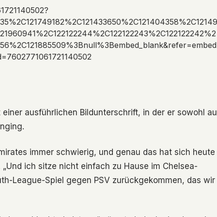
61721140502?
635%2C121749182%2C121433650%2C121404358%2C1214
121960941%2C122122244%2C122122243%2C122122242%2
56%2C121885509%3Bnull%3Bembed_blank&refer=embed
_id=7602771061721140502
einer ausführlichen Bildunterschrift, in der er sowohl au
inging.
mirates immer schwierig, und genau das hat sich heute
. „Und ich sitze nicht einfach zu Hause im Chelsea-
outh-League-Spiel gegen PSV zurückgekommen, das wir