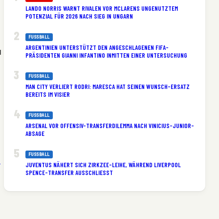
LANDO NORRIS WARNT RIVALEN VOR MCLARENS UNGENUTZTEM
POTENZIAL FÜR 2026 NACH SIEG IN UNGARN
FUSSBALL
ARGENTINIEN UNTERSTÜTZT DEN ANGESCHLAGENEN FIFA-
u
PRÄSIDENTEN GIANNI INFANTINO INMITTEN EINER UNTERSUCHUNG
FUSSBALL
MAN CITY VERLIERT RODRI: MARESCA HAT SEINEN WUNSCH-ERSATZ
BEREITS IM VISIER
FUSSBALL
ARSENAL VOR OFFENSIV-TRANSFERDILEMMA NACH VINICIUS-JUNIOR-
ABSAGE
FUSSBALL
n
JUVENTUS NÄHERT SICH ZIRKZEE-LEIHE, WÄHREND LIVERPOOL
SPENCE-TRANSFER AUSSCHLIESST