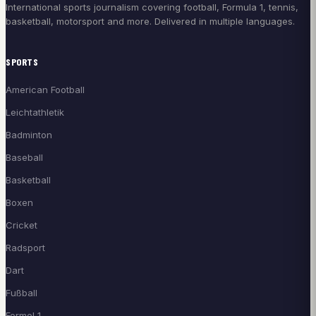
International sports journalism covering football, Formula 1, tennis,
basketball, motorsport and more. Delivered in multiple languages.
SPORTS
American Football
Leichtathletik
Badminton
Baseball
Basketball
Boxen
Cricket
Radsport
Dart
Fußball
Formel 1