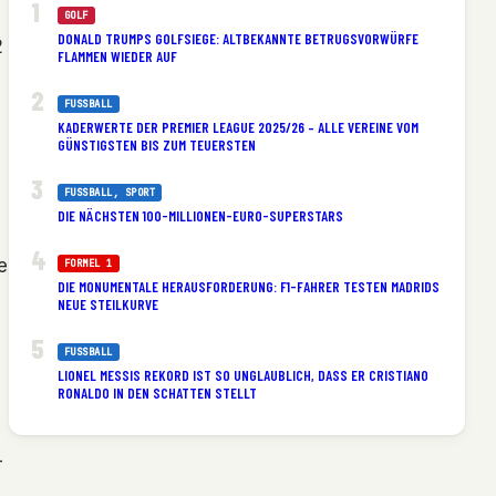
GOLF
DONALD TRUMPS GOLFSIEGE: ALTBEKANNTE BETRUGSVORWÜRFE
2
FLAMMEN WIEDER AUF
FUSSBALL
KADERWERTE DER PREMIER LEAGUE 2025/26 – ALLE VEREINE VOM
GÜNSTIGSTEN BIS ZUM TEUERSTEN
FUSSBALL
, 
SPORT
DIE NÄCHSTEN 100-MILLIONEN-EURO-SUPERSTARS
e
FORMEL 1
DIE MONUMENTALE HERAUSFORDERUNG: F1-FAHRER TESTEN MADRIDS
NEUE STEILKURVE
FUSSBALL
LIONEL MESSIS REKORD IST SO UNGLAUBLICH, DASS ER CRISTIANO
RONALDO IN DEN SCHATTEN STELLT
-