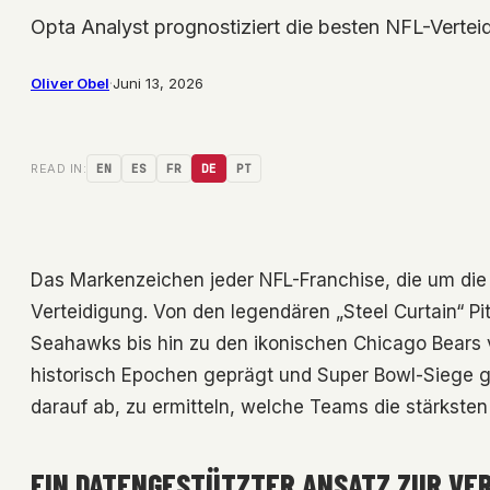
Opta Analyst prognostiziert die besten NFL-Verte
Oliver Obel
·
Juni 13, 2026
READ IN:
EN
ES
FR
DE
PT
Das Markenzeichen jeder NFL-Franchise, die um die Mei
Verteidigung. Von den legendären „Steel Curtain“ Pi
Seahawks bis hin zu den ikonischen Chicago Bears
historisch Epochen geprägt und Super Bowl-Siege g
darauf ab, zu ermitteln, welche Teams die stärkste
EIN DATENGESTÜTZTER ANSATZ ZUR VE