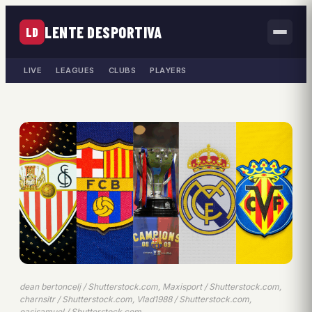
LENTE DESPORTIVA
LD
LIVE
LEAGUES
CLUBS
PLAYERS
dean bertoncelj / Shutterstock.com, Maxisport / Shutterstock.com,
charnsitr / Shutterstock.com, Vlad1988 / Shutterstock.com,
oasisamuel / Shutterstock.com