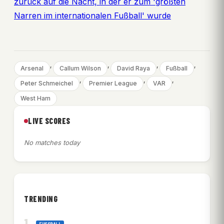
zurück auf die Nacht, in der er zum 'größten
Narren im internationalen Fußball' wurde
, 
, 
, 
, 
Arsenal
Callum Wilson
David Raya
Fußball
, 
, 
, 
Peter Schmeichel
Premier League
VAR
West Ham
LIVE SCORES
No matches today
TRENDING