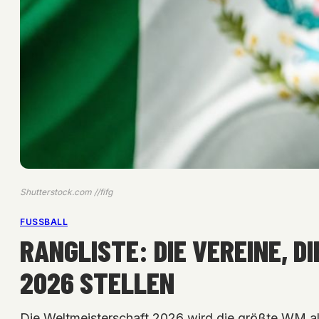
Shutterstock.com //fifg
FUSSBALL
RANGLISTE: DIE VEREINE, D
2026 STELLEN
Die Weltmeisterschaft 2026 wird die größte WM al