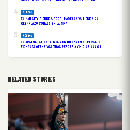
GIANNI INFANTINO EN MEDIO DE UNA INVESTIGACIÓN
FÚTBOL
EL MAN CITY PIERDE A RODRI: MARESCA YA TIENE A SU
REEMPLAZO SOÑADO EN LA MIRA
FÚTBOL
EL ARSENAL SE ENFRENTA A UN DILEMA EN EL MERCADO DE
FICHAJES OFENSIVOS TRAS PERDER A VINICIUS JUNIOR
RELATED STORIES