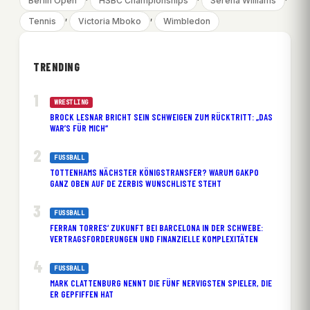
Berlin Open
HSBC Championships
Serena Williams
, 
, 
Tennis
Victoria Mboko
Wimbledon
TRENDING
WRESTLING
BROCK LESNAR BRICHT SEIN SCHWEIGEN ZUM RÜCKTRITT: „DAS
WAR’S FÜR MICH“
FUSSBALL
TOTTENHAMS NÄCHSTER KÖNIGSTRANSFER? WARUM GAKPO
GANZ OBEN AUF DE ZERBIS WUNSCHLISTE STEHT
FUSSBALL
FERRAN TORRES‘ ZUKUNFT BEI BARCELONA IN DER SCHWEBE:
VERTRAGSFORDERUNGEN UND FINANZIELLE KOMPLEXITÄTEN
FUSSBALL
MARK CLATTENBURG NENNT DIE FÜNF NERVIGSTEN SPIELER, DIE
ER GEPFIFFEN HAT