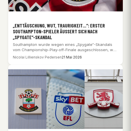
„ENTTÄUSCHUNG, WUT, TRAURIGKEIT…“: ERSTER
SOUTHAMPTON-SPIELER ÄUSSERT SICH NACH „
SPYGATE“-SKANDAL
Southampton wurde wegen eines „Spygate“-Skandals
vom Championship-Play-off-Finale ausgeschlossen, was
bei den Spielern für tiefe Enttäuschung…
Nicolai Lillienskov Pedersen
21 Mai 2026