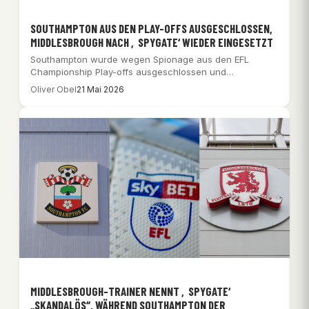
SOUTHAMPTON AUS DEN PLAY-OFFS AUSGESCHLOSSEN,
MIDDLESBROUGH NACH ‚SPYGATE‘ WIEDER EINGESETZT
Southampton wurde wegen Spionage aus den EFL
Championship Play-offs ausgeschlossen und
Middlesbrough für das Finale…
Oliver Obel
21 Mai 2026
MIDDLESBROUGH-TRAINER NENNT ‚SPYGATE‘
„SKANDALÖS“, WÄHREND SOUTHAMPTON DER