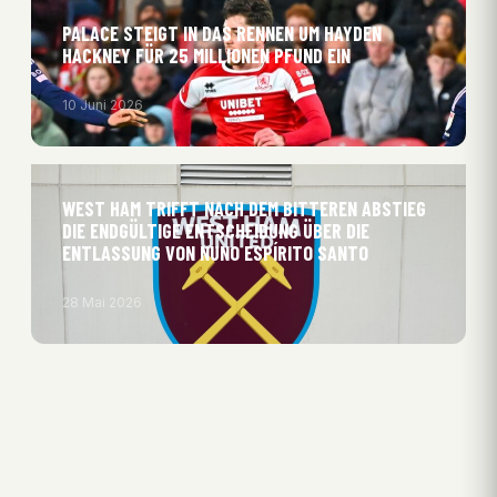
PALACE STEIGT IN DAS RENNEN UM HAYDEN
HACKNEY FÜR 25 MILLIONEN PFUND EIN
10 Juni 2026
WEST HAM TRIFFT NACH DEM BITTEREN ABSTIEG
DIE ENDGÜLTIGE ENTSCHEIDUNG ÜBER DIE
ENTLASSUNG VON NUNO ESPÍRITO SANTO
28 Mai 2026