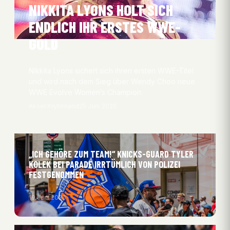
NIKKITA LYONS HOLT SICH
ENDLICH IHR ERSTES WWE-
GOLD
Nikkita Lyons sichert sich ihren ersten WWE-Titel
und wird nach dem Sieg über Wendy Choo neue
WWE Evolve Women’s Champion.
Aksel Kryhlmand
25 Juni 2026
„ICH GEHÖRE ZUM TEAM!“ KNICKS-GUARD TYLER
KOLEK BEI PARADE IRRTÜMLICH VON POLIZEI
FESTGENOMMEN
19 Juni 2026