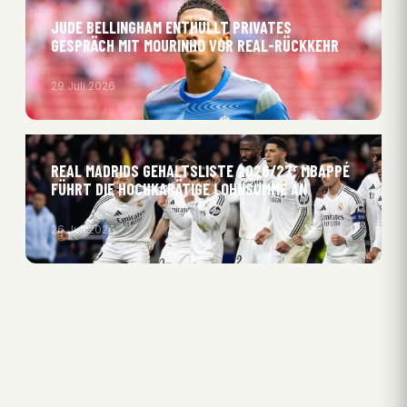
JUDE BELLINGHAM ENTHÜLLT PRIVATES
GESPRÄCH MIT MOURINHO VOR REAL-RÜCKKEHR
29 Juli 2026
REAL MADRIDS GEHALTSLISTE 2026/27: MBAPPÉ
FÜHRT DIE HOCHKARÄTIGE LOHNSUMME AN
26 Juli 2026