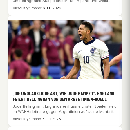
um Bellinghams Ausgleichstor für England und weist
alle…
Aksel Kryhlmand
16 Juli 2026
„DIE UNGLAUBLICHE ART, WIE JUDE KÄMPFT“: ENGLAND
FEIERT BELLINGHAM VOR DEM ARGENTINIEN-DUELL
Jude Bellingham, Englands einflussreichster Spieler, wird
im WM-Halbfinale gegen Argentinien auf seine Mentalität
und entscheidenden…
Aksel Kryhlmand
15 Juli 2026