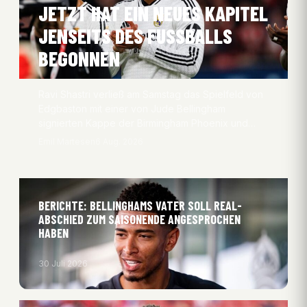
JETZT HAT EIN NEUES KAPITEL
JENSEITS DES FUSSBALLS B
EGONNEN
Ravi Shastri verließ am Samstag das Spielfeld von
Edgbaston mit einer von Jude Bellingham
signierten Kappe der Birmingham Phoenix und…
Emil Martesen
6 Aug. 2026
BERICHTE: BELLINGHAMS VATER SOLL REAL-
ABSCHIED ZUM SAISONENDE ANGESPROCHEN
HABEN
30 Juli 2026